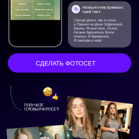
платье. Я беременна.
Я смотрю в кадр
СДЕЛАТЬ ФОТОСЕТ
ПОЛУЧИТЕ
ГОТОВЫЙ ФОТОСЕТ!