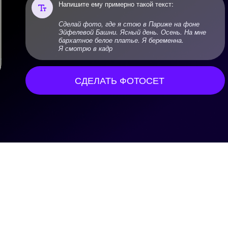
Эйфелевой Башни. Ясный день. Осень. На мне
бархатное белое платье. Я беременна.
ПОЛУЧИТЕ
Я смотрю в кадр
ГОТОВЫЙ ФОТ
СДЕЛАТЬ ФОТОСЕТ