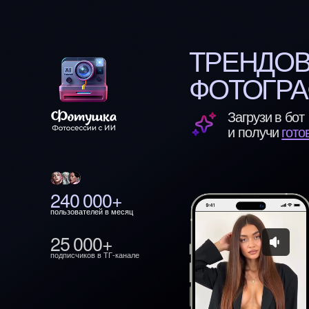
ТРЕНДОВАЯ 
ФОТОГРАФО
Загрузи в бот 1 сво
и получи
готовый фо
240 000+
пользователей в месяц
25 000+
подписчиков в ТГ-канале