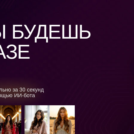
УДЕШЬ
екунд
та