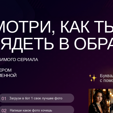
ТРИ, КАК ТЫ Б
ДЕТЬ В ОБРАЗЕ
О СЕРИАЛА
ОЙ
Буквально за 30 с
с помощью ИИ-бо
грузи в бот 1 свое лучшее фото
пиши какое фото хочешь
лучи готовый фотосет!