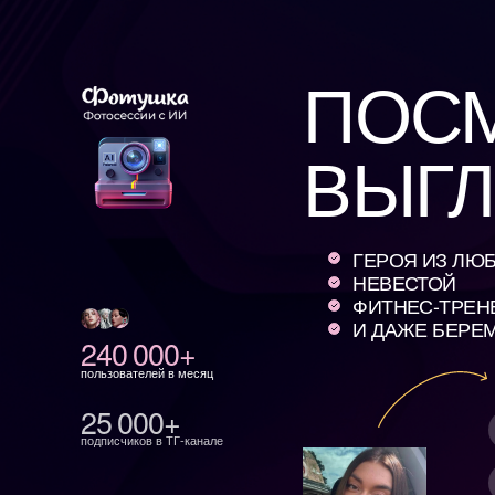
ПОСМО
ВЫГЛЯ
ГЕРОЯ ИЗ ЛЮБИМОГ
НЕВЕСТОЙ
ФИТНЕС-ТРЕНЕРОМ
И ДАЖЕ БЕРЕМЕНН
240 000+
пользователей в месяц
25 000+
01
За
подписчиков в ТГ-канале
02
На
03
По