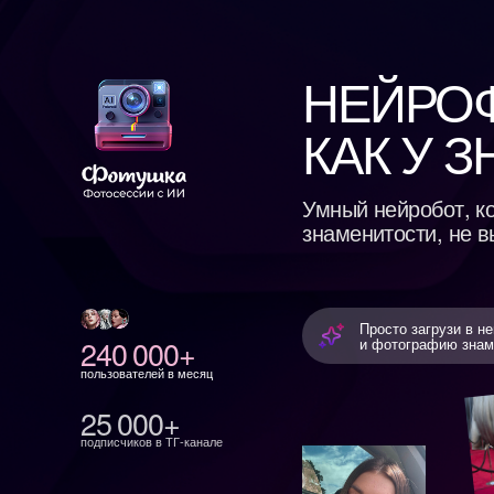
НЕЙРОФО
КАК У ЗН
Умный нейробот, который
знаменитости, не выход
Просто загрузи в него свои
240 000+
и фотографию знаменитост
пользователей в месяц
25 000+
подписчиков в ТГ-канале