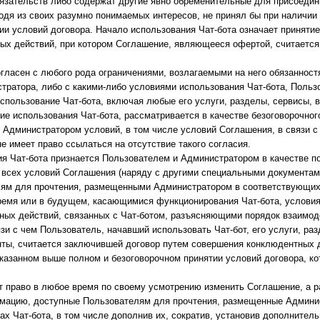
бязательств либо содержат другие явно обременительные для присоеди
ходя из своих разумно понимаемых интересов, не принял бы при наличии
ии условий договора. Начало использования Чат-бота означает приняти
ых действий, при котором Соглашение, являющееся офертой, считается
гласен с любого рода ограничениями, возлагаемыми на него обязанност
тратора, либо с какими-либо условиями использования Чат-бота, Польз
спользование Чат-бота, включая любые его услуги, разделы, сервисы, 
е использования Чат-бота, рассматривается в качестве безоговорочног
Администратором условий, в том числе условий Соглашения, в связи с 
е имеет право ссылаться на отсутствие такого согласия.
ия Чат-бота признается Пользователем и Администратором в качестве по
 всех условий Соглашения (наряду с другими специальными документам
ям для прочтения, размещенными Администратором в соответствующих 
ремя или в будущем, касающимися функционирования Чат-бота, условия
ьных действий, связанных с Чат-ботом, разъясняющими порядок взаимо
язи с чем Пользователь, начавший использовать Чат-бот, его услуги, ра
ты, считается заключившей договор путем совершения конклюдентных д
казанном выше полном и безоговорочном принятии условий договора, к
т право в любое время по своему усмотрению изменить Соглашение, а 
мацию, доступные Пользователям для прочтения, размещенные Админи
х Чат-бота, в том числе дополнив их, сократив, установив дополнитель