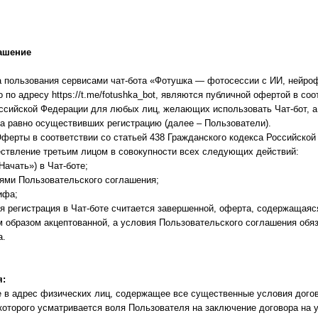
ашение
пользования сервисами чат-бота «Фотушка — фотосессии с ИИ, нейро
 по адресу https://t.me/fotushka_bot, являются публичной офертой в соот
ссийской Федерации для любых лиц, желающих использовать Чат-бот, а
 а равно осуществивших регистрацию (далее – Пользователи).
ерты в соответствии со статьей 438 Гражданского кодекса Российской
ствление третьим лицом в совокупности всех следующих действий:
«Начать») в Чат-боте;
иями Пользовательского соглашения;
ифа;
 регистрация в Чат-боте считается завершенной, оферта, содержащаяс
 образом акцептованной, а условия Пользовательского соглашения обя
а.
я:
 в адрес физических лиц, содержащее все существенные условия дого
которого усматривается воля Пользователя на заключение договора на 