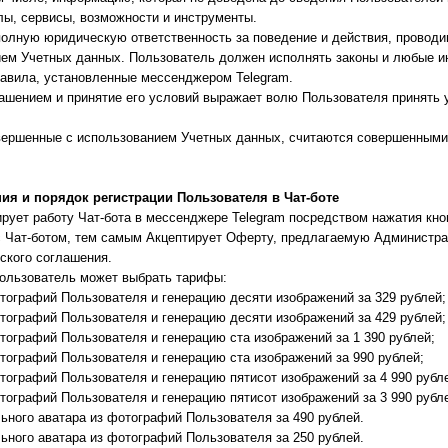
лы, сервисы, возможности и инструменты.
полную юридическую ответственность за поведение и действия, провод
нием Учетных данных. Пользователь должен исполнять законы и любые 
равила, установленные мессенджером Telegram.
ашением и принятие его условий выражает волю Пользователя принять 
овершенные с использованием Учетных данных, считаются совершенным
ия и порядок регистрации Пользователя в Чат-боте
рует работу Чат-бота в мессенджере Telegram посредством нажатия кнопк
с Чат-ботом, тем самым Акцептирует Оферту, предлагаемую Администра
ского соглашения.
Пользователь может выбрать тарифы:
отографий Пользователя и генерацию десяти изображений за 329 рублей;
отографий Пользователя и генерацию десяти изображений за 429 рублей;
отографий Пользователя и генерацию ста изображений за 1 390 рублей;
отографий Пользователя и генерацию ста изображений за 990 рублей;
отографий Пользователя и генерацию пятисот изображений за 4 990 рубл
отографий Пользователя и генерацию пятисот изображений за 3 990 рубл
ьного аватара из фотографий Пользователя за 490 рублей.
ьного аватара из фотографий Пользователя за 250 рублей.