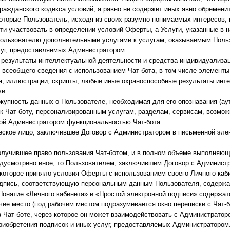
8 Гражданского кодекса условий, а равно не содержит иных явно обремен
оторые Пользователь, исходя из своих разумно понимаемых интересов, 
ти участвовать в определении условий Оферты, а Услуги, указанные в 
ользователю дополнительными услугами к услугам, оказываемым Поль
луг, предоставляемых Администратором.
 результаты интеллектуальной деятельности и средства индивидуализа
 всеобщего сведения с использованием Чат-бота, в том числе элементы 
я, иллюстрации, скрипты, любые иные охраноспособные результаты инт
ки.
купность данных о Пользователе, необходимая для его опознавания (ау
к Чат-боту, персонализированным услугам, разделам, сервисам, возмож
ной Администратором функциональностью Чат-бота.
еское лицо, заключившее Договор с Администратором в письменной эле
олучившее право пользования Чат-ботом, и в полном объеме выполняющ
едусмотрено иное, то Пользователем, заключившим Договор с Админист
которое приняло условия Оферты с использованием своего Личного каб
дпись, соответствующую персональным данным Пользователя, содерж
Понятие «Личного кабинета» и «Простой электронной подписи» содержа
чее место (под рабочим местом подразумевается окно переписки с Чат-
в Чат-боте, через которое он может взаимодействовать с Администрато
риобретения подписок и иных услуг, предоставляемых Администратором