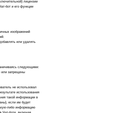
сключительной) лицензии
Чат-бот и его функции
тичных изображений
ий.
 добавлять или удалять
граничиваясь следующими:
) или запрещены
зователь не использовал
результате использования
ания такой информации в
аны), если им будет
какую-либо информацию
в Чат-боте, включая