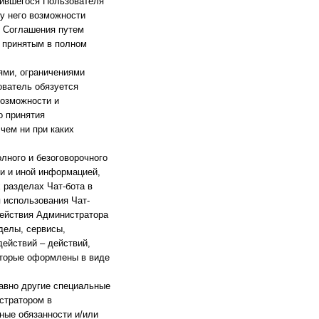
нившегося Пользователя
 у него возможности
е Соглашения путем
 принятым в полном
ями, ограничениями
ователь обязуется
возможности и
о принятия
чем ни при каких
лного и безоговорочного
и и иной информацией,
разделах Чат-бота в
 использования Чат-
действия Администратора
зделы, сервисы,
ействий – действий,
оторые оформлены в виде
равно другие специальные
стратором в
ные обязанности и/или