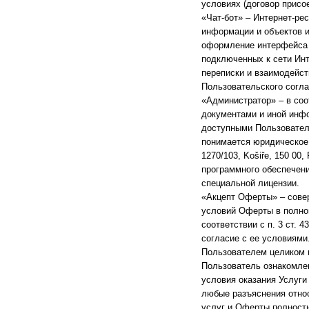
условиях (договор присо
«Чат-бот» – Интернет-р
информации и объектов и
оформление интерфейса (
подключенных к сети Инт
переписки и взаимодейств
Пользовательского согл
«Администратор» – в соо
документами и иной инф
доступными Пользовател
понимается юридическое л
1270/103, Košiře, 150 00
программного обеспечени
специальной лицензии.
«Акцепт Оферты» – сове
условий Оферты в полно
соответствии с п. 3 ст. 
согласие с ее условиям
Пользователем целиком и
Пользователь ознакомле
условия оказания Услуги
любые разъяснения относ
услуг и Оферты полност