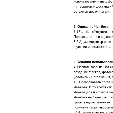
использования явных фун
на территории доступа к 
остаются доступны для 
3. Описание Чат-бота
3.1 Чат-бот «Фотушка —
Пользователя по сценар
3.2 Администратор остав
функции и возможности Ч
4. Условия использован
4.1 Использование Чат-б
создание фейков, фотоко
условиями Соглашения, 
4.2 Пользователь соглаш
Чат-бота. В то время ка
Чат-бот для противозако
Чат-бота не будет распр
целях защиты законных п
получена такая информац
об Администраторе, в то