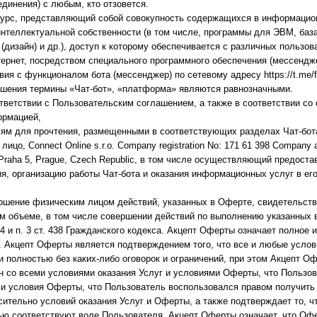
единения) с любым, кто отзовется.
есурс, представляющий собой совокупность содержащихся в информацио
нтеллектуальной собственности (в том числе, программы для ЭВМ, баз
дизайн) и др.), доступ к которому обеспечивается с различных пользов
ернет, посредством специального программного обеспечения (мессендже
ия с функционалом бота (мессенджер) по сетевому адресу https://t.me/f
ашения термины «Чат-бот», «платформа» являются равнозначными.
тветствии с Пользовательским соглашением, а также в соответствии со
ормацией,
ям для прочтения, размещенными в соответствующих разделах Чат-бот
ицо, Connect Online s.r.o. Company registration No: 171 61 398 Company 
, Praha 5, Prague, Czech Republic, в том числе осуществляющий предост
я, организацию работы Чат-бота и оказания информационных услуг в ег
ршение физическим лицом действий, указанных в Оферте, свидетельст
м объеме, в том числе совершении действий по выполнению указанных 
434 и п. 3 ст. 438 Гражданского кодекса. Акцепт Оферты означает полное 
и. Акцепт Оферты является подтверждением того, что все и любые усл
 полностью без каких-либо оговорок и ограничений, при этом Акцепт О
н со всеми условиями оказания Услуг и условиями Оферты, что Пользо
 и условия Оферты, что Пользователь воспользовался правом получить
ительно условий оказания Услуг и Оферты, а также подтверждает то, ч
ью соответствуют воле Пользователя. Акцепт Оферты означает, что Оф