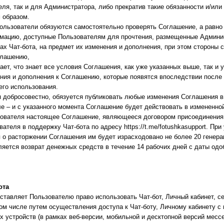
ля, так и для Администратора, либо прекратив такие обязанности и/или
 образом.
ользователи обязуются самостоятельно проверять Соглашение, а равно
мацию, доступные Пользователям для прочтения, размещенные Админи
х Чат-бота, на предмет их изменения и дополнения, при этом стороны 
глашению,
ет, что знает все условия Соглашения, как уже указанных выше, так и
ения и дополнения к Соглашению, которые появятся впоследствии после
его использования.
 добросовестно, обязуется публиковать любые изменения Соглашения в 
 – и с указанного момента Соглашение будет действовать в измененной
зователя настоящее Соглашение, являющееся договором присоединения,
теля в поддержку Чат-бота по адресу https://t.me/fotushkasupport. При
о расторжении Соглашения им будет израсходовано не более 20 генерац
ется возврат денежных средств в течение 14 рабочих дней с даты одо
ота
ставляет Пользователю право использовать Чат-бот, Личный кабинет, се
ом числе путем осуществления доступа к Чат-боту, Личному кабинету 
 устройств (в рамках веб-версии, мобильной и десктопной версий мессе