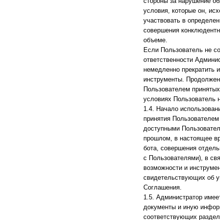
стороны за нарушение о
условия, которые он, ис
участвовать в определен
совершения конклюдентн
объеме.
Если Пользователь не со
ответственности Админис
немедленно прекратить и
инструменты. Продолжени
Пользователем принятых 
условиях Пользователь н
1.4. Начало использован
принятия Пользователем
доступными Пользовател
прошлом, в настоящее в
бота, совершения отдел
с Пользователями), в св
возможности и инструмен
свидетельствующих об у
Соглашения.
1.5. Администратор имее
документы и иную инфор
соответствующих раздела