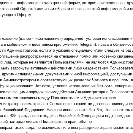
дпись» – информация в электронной форме, которая присоединена к др
птованной Оферте) или иным образом связана с такой информацией и к
птующего Оферту.
оглашение (далее – «Соглашение») определяет условия использования и
ота в мобильном и десктопном приложениях Telegram), права и обязанно
ости Администратора, если это указано специально и/или следует из раз
оглашение распространяется на отношения прямо или косвенно связанн
х лиц, которые не являются Пользователями, не являются Администрат
 быть затронуты активными действиями либо бездействием Пользовател
 с другими специальными документами и иной информацией, доступными
и Администратором в соответствующих разделах Чат-бота в прошлом, в
ункционирования Чат-бота, условия использования Чат-бота, совершен
 разъясняющими порядок взаимодействия Администратора с Пользовател
ельным соглашением между Пользователем и Администратором.
инистратор рассматривают Соглашение в качестве договора присоединени
а Российской Федерации. Начиная использовать Чат-бот, Пользователь 
со ст. 438 Гражданского кодекса Российской Федерации и подтверждает,
овий, которые лишают Пользователя прав, обычно
ворам такого вида, не исключают или несправедливо ограничивают отв