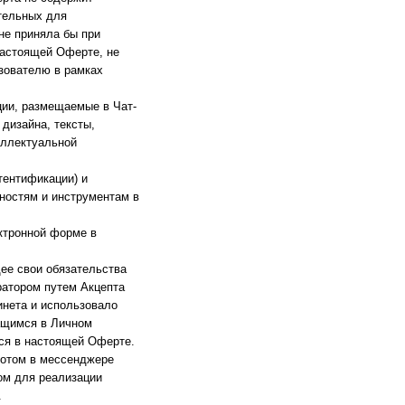
ительных для
не приняла бы при
настоящей Оферте, не
зователю в рамках
ции, размещаемые в Чат-
дизайна, тексты,
еллектуальной
тентификации) и
ностям и инструментам в
ктронной форме в
ее свои обязательства
ратором путем Акцепта
инета и использовало
ащимся в Личном
тся в настоящей Оферте.
ботом в мессенджере
ром для реализации
.