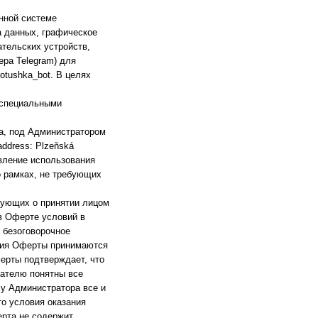
нной системе
а данных, графическое
ательских устройств,
ра Telegram) для
otushka_bot. В целях
 специальными
а, под Администратором
address: Plzeňská
авление использования
о рамках, не требующих
вующих о принятии лицом
в Оферте условий в
и безоговорочное
овия Оферты принимаются
ферты подтверждает, что
вателю понятны все
 у Администратора все и
то условия оказания
ерта не содержит