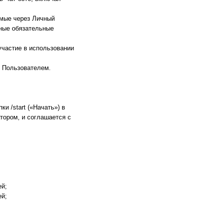
имые через Личный
иные обязательные
участие в использовании
и Пользователем.
и /start («Начать») в
тором, и соглашается с
ей;
ей;