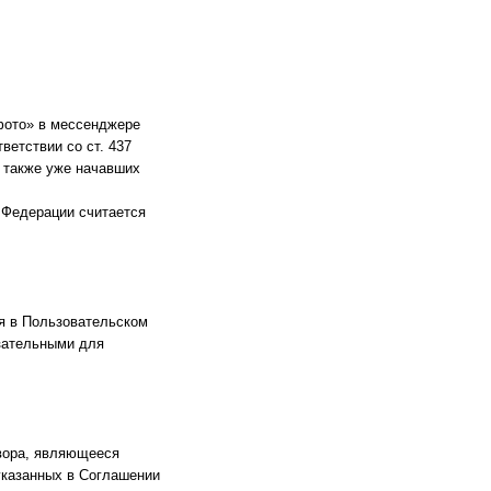
фото» в мессенджере
ветствии со ст. 437
 также уже начавших
 Федерации считается
я в Пользовательском
зательными для
вора, являющееся
указанных в Соглашении