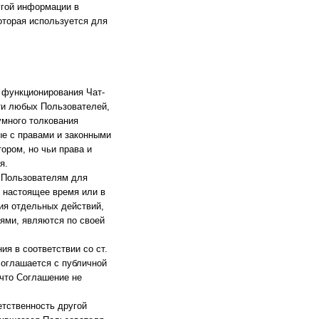
угой информации в
оторая используется для
 функционирования Чат-
сти любых Пользователей,
умного толкования
ые с правами и законными
ором, но чьи права и
я.
 Пользователям для
 настоящее время или в
ия отдельных действий,
ями, являются по своей
я в соответствии со ст.
соглашается с публичной
 что Соглашение не
етственность другой