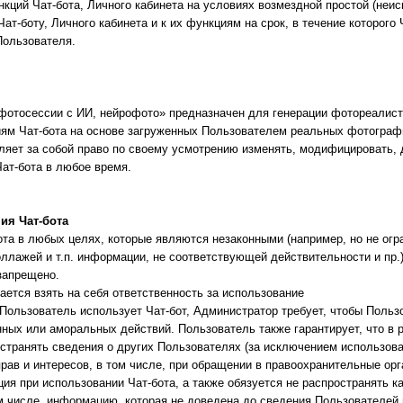
кций Чат-бота, Личного кабинета на условиях возмездной простой (неи
Чат-боту, Личного кабинета и к их функциям на срок, в течение которого 
Пользователя.
 фотосессии с ИИ, нейрофото» предназначен для генерации фотореалис
иям Чат-бота на основе загруженных Пользователем реальных фотограф
ляет за собой право по своему усмотрению изменять, модифицировать,
ат-бота в любое время.
ия Чат-бота
ота в любых целях, которые являются незаконными (например, но не о
ллажей и т.п. информации, не соответствующей действительности и пр.
запрещено.
ается взять на себя ответственность за использование
к Пользователь использует Чат-бот, Администратор требует, чтобы Поль
нных или аморальных действий. Пользователь также гарантирует, что в 
остранять сведения о других Пользователях (за исключением использов
рав и интересов, в том числе, при обращении в правоохранительные орг
ия при использовании Чат-бота, а также обязуется не распространять 
м числе, информацию, которая не доведена до сведения Пользователей 