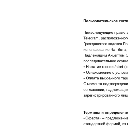
Пользовательское согл
Нижеследующие правила 
Telegram, расположенного
Гражданского кодекса Ро
использование Чат-бота,
Надлежащим Акцептом Оф
последовательное осуще
• Нажатие кнопки /start (
• Ознакомление с услов
• Оплата выбранного тар
С момента подтверждения
соглашении, надлежащим
зарегистрированного лиц
Термины и определени
«Оферта» – предложение
стандартной формой, из 